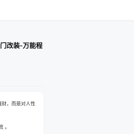
门改装-万能程
钱财，而是对人性
流 。