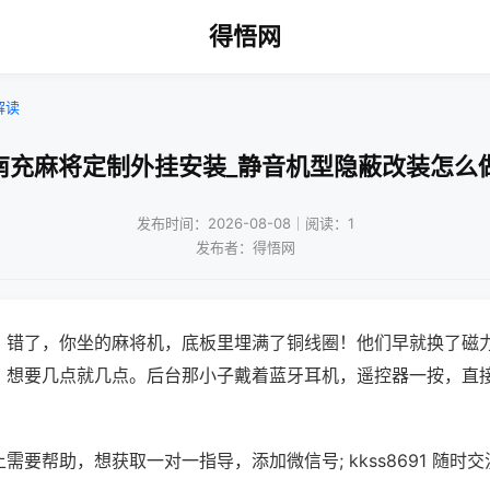
得悟网
解读
南充麻将定制外挂安装_静音机型隐蔽改装怎么
发布时间：2026-08-08｜阅读：1
发布者：得悟网
？错了，你坐的麻将机，底板里埋满了铜线圈！他们早就换了磁
，想要几点就几点。后台那小子戴着蓝牙耳机，遥控器一按，直
需要帮助，想获取一对一指导，添加微信号; kkss8691 随时交