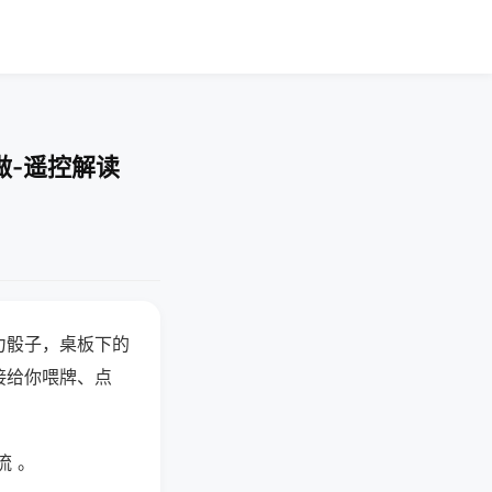
做-遥控解读
力骰子，桌板下的
接给你喂牌、点
流 。