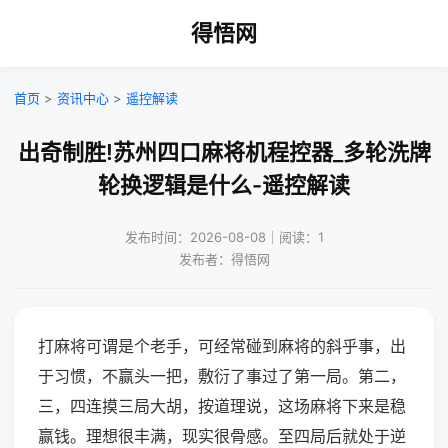
得悟网
首页
>
资讯中心
>
遥控解读
出奇制胜!苏州四口麻将机程控器_多轮洗牌
轮换逻辑是什么-遥控解读
发布时间：2026-08-08｜阅读：1
发布者：得悟网
打麻将可谓是个老手，可经常碰到麻将的斜乎事，出
于习惯，不赢头一把，敷衍了事过了第一局。第二，
三，四连摸三局大胡，按道理说，这场麻将下来是稳
赢钱。理想很丰满，现实很骨感。至四局后就处于逆