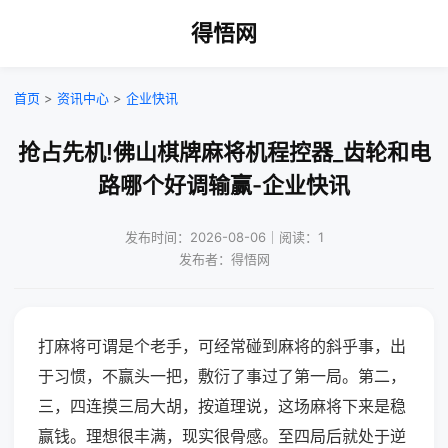
得悟网
首页
>
资讯中心
>
企业快讯
抢占先机!佛山棋牌麻将机程控器_齿轮和电
路哪个好调输赢-企业快讯
发布时间：2026-08-06｜阅读：1
发布者：得悟网
打麻将可谓是个老手，可经常碰到麻将的斜乎事，出
于习惯，不赢头一把，敷衍了事过了第一局。第二，
三，四连摸三局大胡，按道理说，这场麻将下来是稳
赢钱。理想很丰满，现实很骨感。至四局后就处于逆