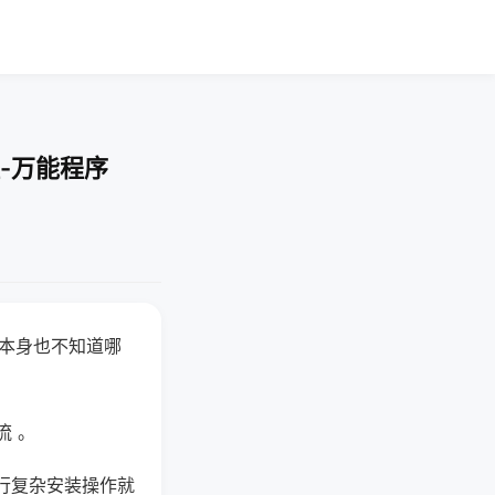
-万能程序
器本身也不知道哪
。
流 。
行复杂安装操作就