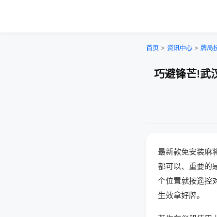
首页
>
资讯中心
>
牌局
巧避锋芒!武
最新款免安装麻
都可以、重要的是
个位置就按遥控
生效拿好牌。