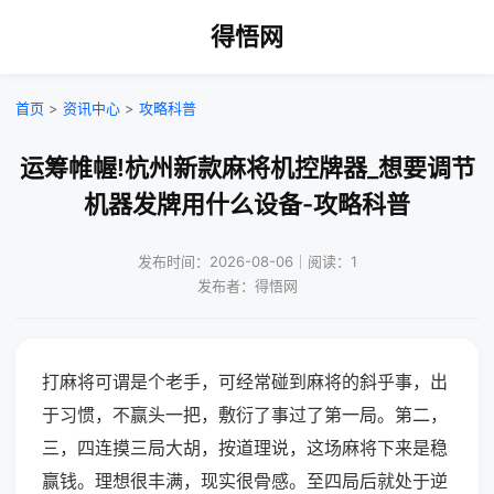
得悟网
首页
>
资讯中心
>
攻略科普
运筹帷幄!杭州新款麻将机控牌器_想要调节
机器发牌用什么设备-攻略科普
发布时间：2026-08-06｜阅读：1
发布者：得悟网
打麻将可谓是个老手，可经常碰到麻将的斜乎事，出
于习惯，不赢头一把，敷衍了事过了第一局。第二，
三，四连摸三局大胡，按道理说，这场麻将下来是稳
赢钱。理想很丰满，现实很骨感。至四局后就处于逆