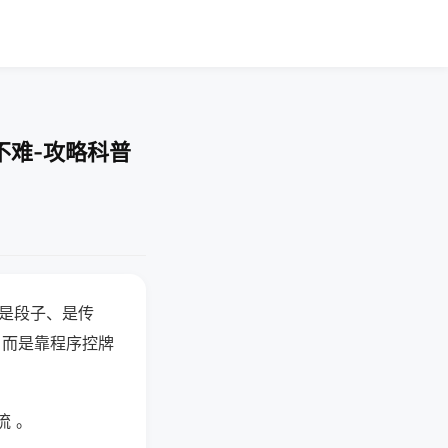
不难-攻略科普
半是段子、是传
，而是靠程序控牌
流 。