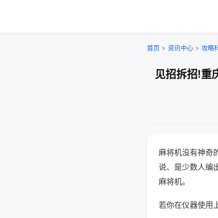
首页
>
资讯中心
>
攻略
见招拆招!重
麻将机没有神奇的
说、是少数人编
麻将机。
若你在仪器使用上