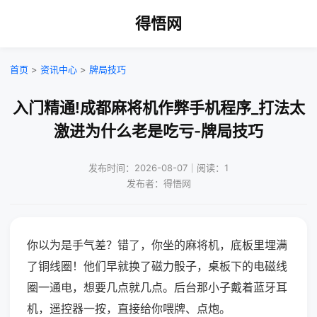
得悟网
首页
>
资讯中心
>
牌局技巧
入门精通!成都麻将机作弊手机程序_打法太
激进为什么老是吃亏-牌局技巧
发布时间：2026-08-07｜阅读：1
发布者：得悟网
你以为是手气差？错了，你坐的麻将机，底板里埋满
了铜线圈！他们早就换了磁力骰子，桌板下的电磁线
圈一通电，想要几点就几点。后台那小子戴着蓝牙耳
机，遥控器一按，直接给你喂牌、点炮。