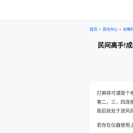
首页
>
资讯中心
>
攻略
民间高手!
打麻将可谓是个
第二，三，四连
局后就处于逆风
若你在仪器使用上