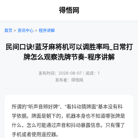
得悟网
首页
>
资讯中心
>
程序讲解
民间口诀!蓝牙麻将机可以调胜率吗_日常打
牌怎么观察洗牌节奏-程序讲解
发布时间：2026-08-07｜阅读：1
发布者：得悟网
所谓的"听声音辨好牌"、"看抖动猜牌面"基本没有科
学依据。牌面是朝下的，机器本身也不知道哪张牌是
什么，怎么可能通过声音和抖动暴露信息。只有懂了
手机或者使用遥控器。