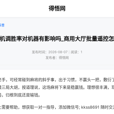
得悟网
科普
将机调胜率对机器有影响吗_商用大厅批量遥控怎
发布时间：2026-08-07｜阅读：1
发布者：得悟网
老手，可经常碰到麻将的斜乎事，出于习惯，不赢头一把，敷衍
摸三局大胡，按道理说，这场麻将下来是稳赢钱。理想很丰满，
局，归根到底还是输钱。
需要帮助，想获取一对一指导，添加微信号; kkss8691 随时交