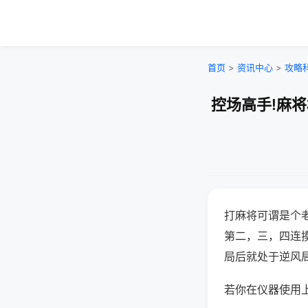
首页
>
资讯中心
>
攻略
控场高手!麻
打麻将可谓是个
第二，三，四连
局后就处于逆风
若你在仪器使用上