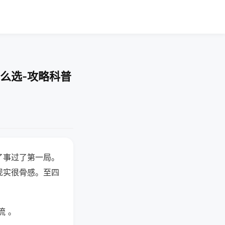
么选-攻略科普
了事过了第一局。
现实很骨感。至四
流 。