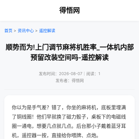
得悟网
首页
>
资讯中心
>
遥控解读
顺势而为!上门调节麻将机胜率_一体机内部
预留改装空间吗-遥控解读
发布时间：2026-08-07｜阅读：1
发布者：得悟网
你以为是手气差？错了，你坐的麻将机，底板里埋满
了铜线圈！他们早就换了磁力骰子，桌板下的电磁线
圈一通电，想要几点就几点。后台那小子戴着蓝牙耳
机，遥控器一按，直接给你喂牌、点炮。