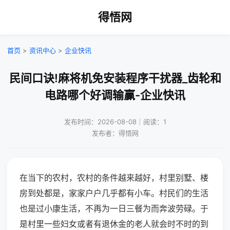
得悟网
首页
>
资讯中心
>
企业快讯
民间口诀!麻将机免安装程序干扰器_齿轮和
电路哪个好调输赢-企业快讯
发布时间：2026-08-08｜阅读：1
发布者：得悟网
在当下的农村，农村的条件越来越好，村里别墅、楼
房到处都是，家家户户几乎都有小车。村民们的生活
也是过小康生活，不再为一日三餐为而奔波劳碌。于
是村里一些妇女或者有退休金的老人就会时不时的到