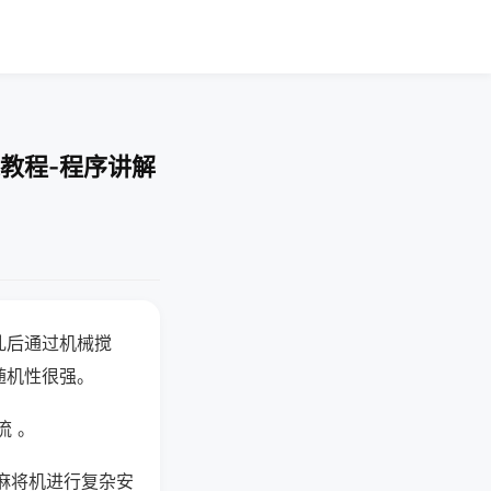
教程-程序讲解
乱后通过机械搅
随机性很强。
流 。
麻将机进行复杂安