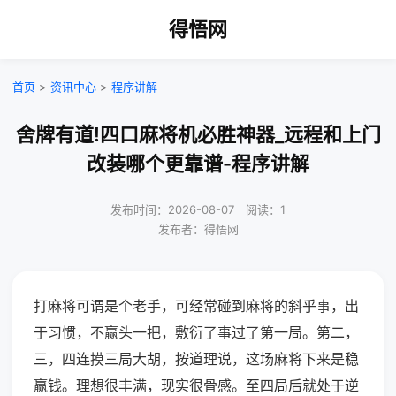
得悟网
首页
>
资讯中心
>
程序讲解
舍牌有道!四口麻将机必胜神器_远程和上门
改装哪个更靠谱-程序讲解
发布时间：2026-08-07｜阅读：1
发布者：得悟网
打麻将可谓是个老手，可经常碰到麻将的斜乎事，出
于习惯，不赢头一把，敷衍了事过了第一局。第二，
三，四连摸三局大胡，按道理说，这场麻将下来是稳
赢钱。理想很丰满，现实很骨感。至四局后就处于逆