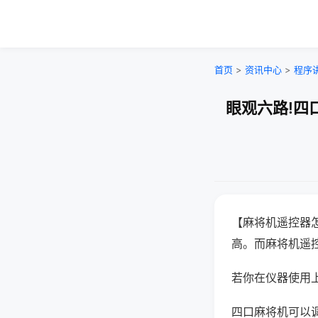
首页
>
资讯中心
>
程序
眼观六路!四
【麻将机遥控器
高。而麻将机遥
若你在仪器使用上
四口麻将机可以