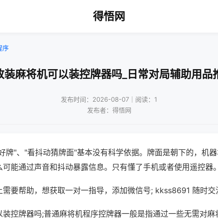
得悟网
程序
改装麻将机可以装控牌器吗_日常对局辅助用品
发布时间：2026-08-07｜阅读：1
发布者：得悟网
好牌"、"看抖动猜牌面"基本没有科学依据。牌面是朝下的，机
么可能通过声音和抖动暴露信息。只有懂了手机或者使用遥控器
需要帮助，想获取一对一指导，添加微信号; kkss8691 随时交
以装控牌器吗;普通麻将机程序控牌器一般是指通过一些无需对麻