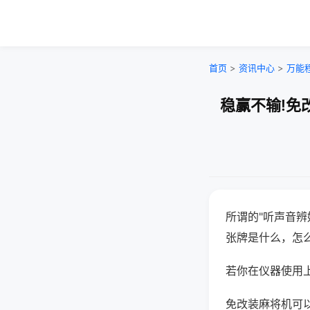
首页
>
资讯中心
>
万能
稳赢不输!免
所谓的"听声音辨
张牌是什么，怎
若你在仪器使用上
免改装麻将机可