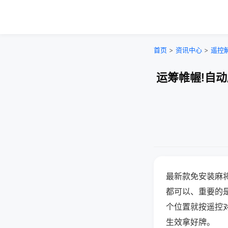
首页
>
资讯中心
>
遥控
运筹帷幄!自
最新款免安装麻
都可以、重要的是
个位置就按遥控
生效拿好牌。