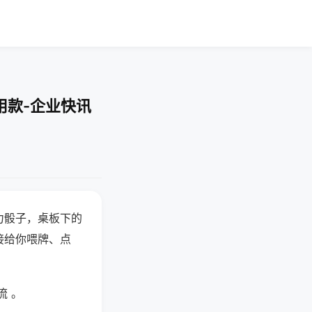
用款-企业快讯
力骰子，桌板下的
接给你喂牌、点
流 。