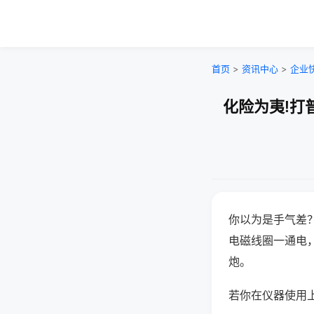
首页
>
资讯中心
>
企业
化险为夷!打
你以为是手气差
电磁线圈一通电
炮。
若你在仪器使用上