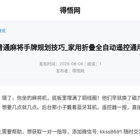
得悟网
快讯
普通麻将手牌规划技巧_家用折叠全自动遥控通
发布时间：2026-08-06｜阅读：1
发布者：得悟网
？错了，你坐的麻将机，底板里埋满了铜线圈！他们早就换了磁
，想要几点就几点。后台那小子戴着蓝牙耳机，遥控器一按，直
需要帮助，想获取一对一指导，添加微信号; kkss8691 随时交