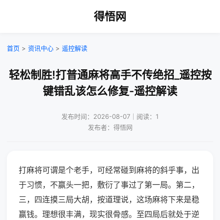
得悟网
首页
>
资讯中心
>
遥控解读
轻松制胜!打普通麻将高手不传绝招_遥控按
键错乱该怎么修复-遥控解读
发布时间：2026-08-07｜阅读：1
发布者：得悟网
打麻将可谓是个老手，可经常碰到麻将的斜乎事，出
于习惯，不赢头一把，敷衍了事过了第一局。第二，
三，四连摸三局大胡，按道理说，这场麻将下来是稳
赢钱。理想很丰满，现实很骨感。至四局后就处于逆