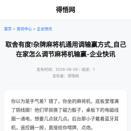
得悟网
首页
>
资讯中心
>
企业快讯
取舍有度!杂牌麻将机通用调输赢方式_自己
在家怎么调节麻将机输赢-企业快讯
发布时间：2026-08-09｜阅读：1
发布者：得悟网
你以为是手气差？错了，你坐的麻将机，底板里埋满
了铜线圈！他们早就换了磁力骰子，桌板下的电磁线
圈一通电，想要几点就几点。后台那小子戴着蓝牙耳
机，遥控器一按，直接给你喂牌、点炮。