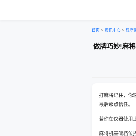
首页
>
资讯中心
>
程序
做牌巧妙!麻
打麻将记住，你
最后那点信任。
若你在仪器使用上
麻将机基础档位