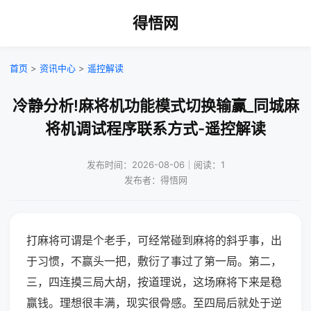
得悟网
首页
>
资讯中心
>
遥控解读
冷静分析!麻将机功能模式切换输赢_同城麻
将机调试程序联系方式-遥控解读
发布时间：2026-08-06｜阅读：1
发布者：得悟网
打麻将可谓是个老手，可经常碰到麻将的斜乎事，出
于习惯，不赢头一把，敷衍了事过了第一局。第二，
三，四连摸三局大胡，按道理说，这场麻将下来是稳
赢钱。理想很丰满，现实很骨感。至四局后就处于逆