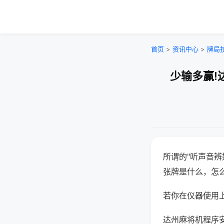
首页
>
资讯中心
>
牌局
少输多赢!
所谓的"听声音辨
张牌是什么，怎
若你在仪器使用上
达州麻将机程序