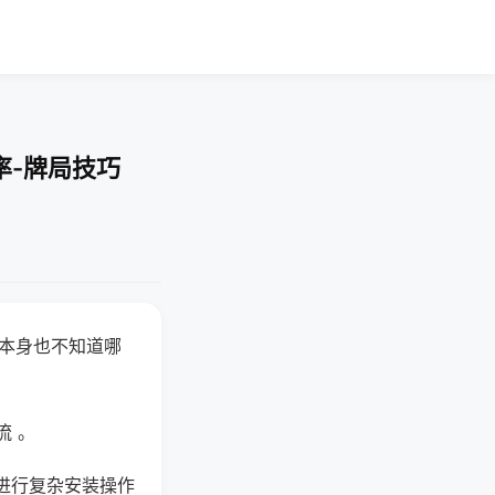
率-牌局技巧
器本身也不知道哪
。
流 。
进行复杂安装操作