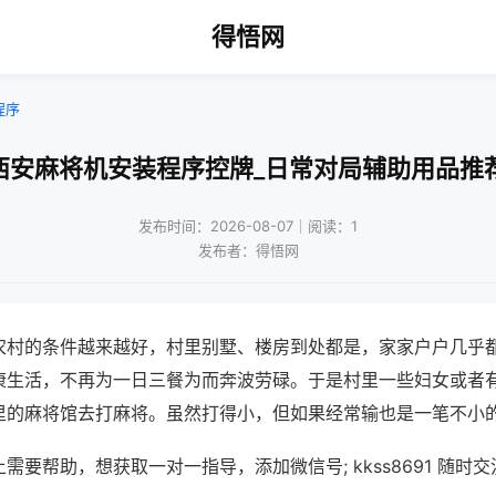
得悟网
程序
西安麻将机安装程序控牌_日常对局辅助用品推
发布时间：2026-08-07｜阅读：1
发布者：得悟网
农村的条件越来越好，村里别墅、楼房到处都是，家家户户几乎
康生活，不再为一日三餐为而奔波劳碌。于是村里一些妇女或者
里的麻将馆去打麻将。虽然打得小，但如果经常输也是一笔不小
需要帮助，想获取一对一指导，添加微信号; kkss8691 随时交