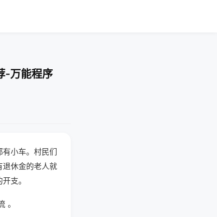
荐-万能程序
都有小车。村民们
有退休金的老人就
的开支。
流 。